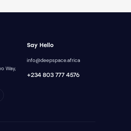
Say Hello
info@deepspace.africa
wo Way,
+234 803 777 4576