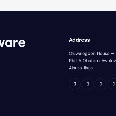
ware
Address
Oluwalogbon House —
Plot A Obafemi Awolo
Alausa, Ikeja